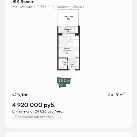
ЖК Эклипт
ЖК «Эклипт», ГП56.2-14, Секция 1, Этаж 1
2
Студия
25.19 м
4 920 000
руб.
В ипотеку от 24 526 руб./мес.
Предчистовая отделка
1