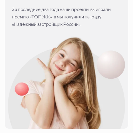
За последние два года наши проекты выиграли
премию «ТОП ЖК», а мы получили награду
«Надёжный застройщик России».