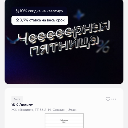
10% скидка на квартиру
3,9% ставка на весь срок
№ 2
ЖК Эклипт
ЖК «Эклипт», ГП56.2-14, Секция 1, Этаж 1