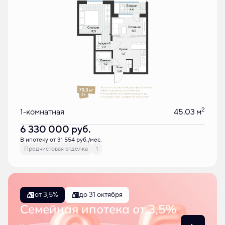
2
1-комнатная
45.03 м
6 330 000
руб.
В ипотеку от 31 554 руб./мес.
Предчистовая отделка
1
от 3,5%
до 31 октября
Семейная ипотека от 3,5%