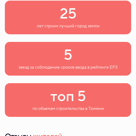
25
лет строим лучший город земли
5
звезд за соблюдение сроков ввода в рейтинге ЕРЗ
топ 5
по объемам строительства в Тюмени