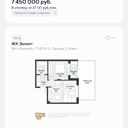
7 450 000
руб.
В ипотеку от 37 137 руб./мес.
Предчистовая отделка
1
№ 5
ЖК Эклипт
ЖК «Эклипт», ГП47.3-12, Секция 1, Этаж 1