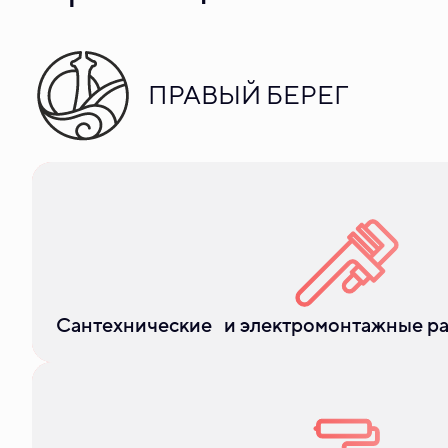
ПРАВЫЙ БЕРЕГ
Устранение засоров и протечек в трубах, подключен
и починка домофона
Сантехнические и электромонтажные р
Озеленение дворов, снегоуборка, посыпка противо