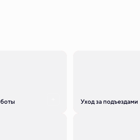
ие счётчиков
Замена лампочек, мытье 
сигнализации
аботы
Уход за подъездами
гололедными
Консультация по тарифам