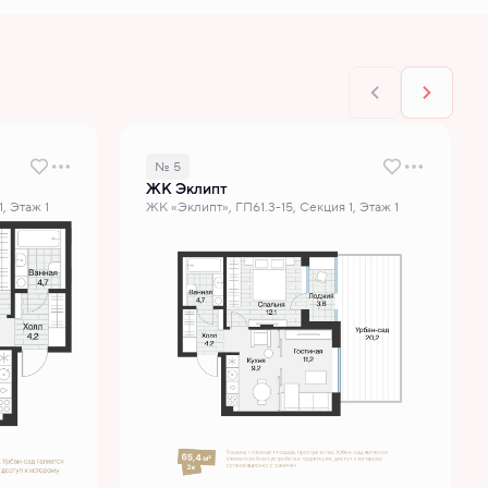
№ 5
ЖК Эклипт
, Этаж 1
ЖК «Эклипт», ГП61.3-15, Секция 1, Этаж 1