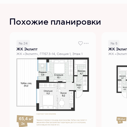
Похожие планировки
№ 24
№ 5
ЖК Эклипт
ЖК Экли
ЖК «Эклипт», ГП57.3-14, Секция 1, Этаж 1
ЖК «Эклипт»