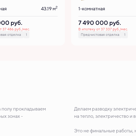
2
ная
43.19 м
1-комнатная
 000
руб.
7 490 000
руб.
т 37 486 руб./мес.
В ипотеку от 37 337 руб./мес.
вая отделка
1
Предчистовая отделка
1
а полу прокладываем
Делаем разводку электриче
ых зонах -
на тепло, электричество и 
Это не финальные работы, н