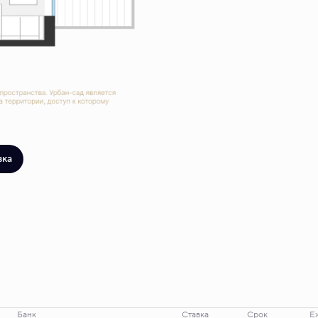
вка
Банк
Ставка
Срок
Е