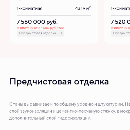
2
1-комнатная
43.19 м
1-комнат
7 560 000
руб.
7 520
В ипотеку от 37 686 руб./мес.
В ипотеку о
Предчистовая отделка
1
Предчисто
Предчистовая отделка
Стены выравниваем по общему уровню и штукатурим. Н
слой звукоизоляции и цементно-песчаную стяжку, в мокр
дополнительный слой гидроизоляции.