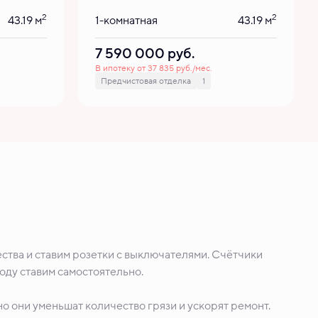
2
2
43.19 м
1-комнатная
43.19 м
7 590 000
руб.
В ипотеку от 37 835 руб./мес.
Предчистовая отделка
1
ства и ставим розетки с выключателями. Счётчики
воду ставим самостоятельно.
о они уменьшат количество грязи и ускорят ремонт.