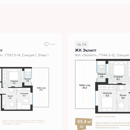
№ 24
пт
ЖК Эклипт
, ГП57.3-14, Секция 1, Этаж 1
ЖК «Эклипт», ГП44.3-12, Секция 1