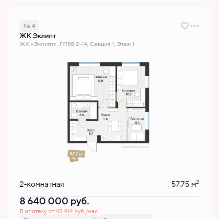
№ 4
ЖК Эклипт
ЖК «Эклипт», ГП55.2-14, Секция 1, Этаж 1
2
2-комнатная
57.75 м
8 640 000
руб.
В ипотеку от 43 914 руб./мес.