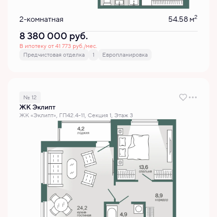
2
2-комнатная
54.58 м
8 380 000
руб.
В ипотеку от 41 773 руб./мес.
Предчистовая отделка
1
Европланировка
№ 12
ЖК Эклипт
ЖК «Эклипт», ГП42.4-11, Секция 1, Этаж 3