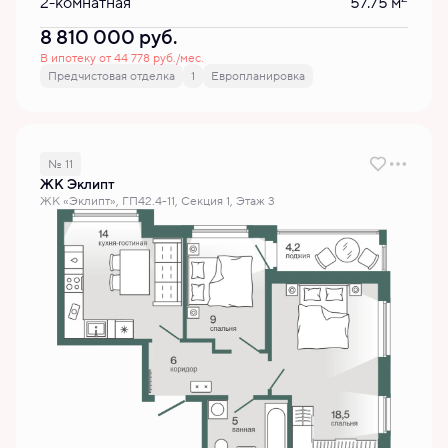
2-комнатная
57.75 м
8 810 000
руб.
В ипотеку от 44 778 руб./мес.
Предчистовая отделка
1
Европланировка
№ 11
ЖК Эклипт
ЖК «Эклипт», ГП42.4-11, Секция 1, Этаж 3