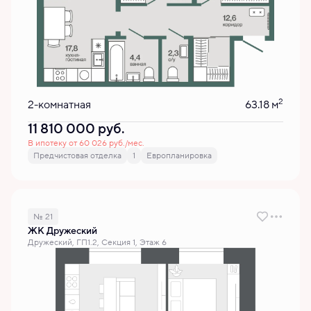
2
2-комнатная
63.18 м
11 810 000
руб.
В ипотеку от 60 026 руб./мес.
Предчистовая отделка
1
Европланировка
№ 21
ЖК Дружеский
Дружеский, ГП1.2, Секция 1, Этаж 6