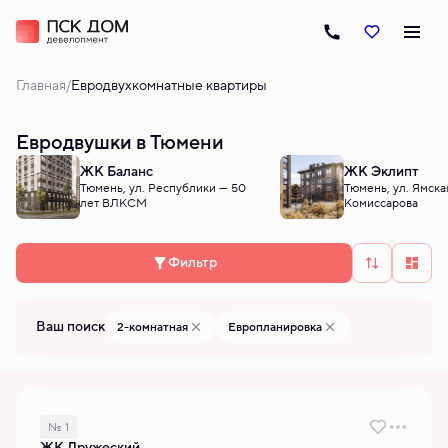
/
Главная
Евродвухкомнатные квартиры
Евродвушки в Тюмени
ЖК Баланс
ЖК Эклипт
Тюмень, ул. Республики — 50
Тюмень, ул. Ямска
лет ВЛКСМ
Комиссарова
Фильтр
Ваш поиск
2-комнатная
Европланировка
№ 1
ЖК Дружеский