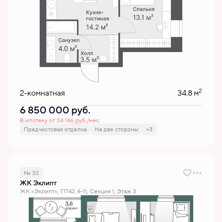
2
2-комнатная
34.8 м
6 850 000
руб.
В ипотеку от 34 146 руб./мес.
Предчистовая отделка
На две стороны
+3
№ 32
ЖК Эклипт
ЖК «Эклипт», ГП42.4-11, Секция 1, Этаж 3