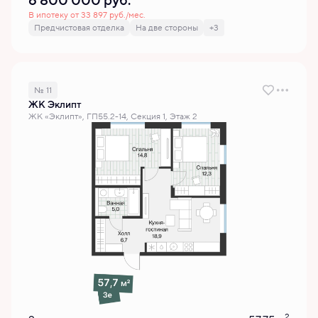
6 800 000
руб.
В ипотеку от 33 897 руб./мес.
Предчистовая отделка
На две стороны
+3
№ 11
ЖК Эклипт
ЖК «Эклипт», ГП55.2-14, Секция 1, Этаж 2
2