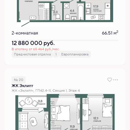
2
2-комнатная
66.51 м
12 880 000
руб.
В ипотеку от 65 464 руб./мес.
Предчистовая отделка
1
Европланировка
№ 20
ЖК Эклипт
ЖК «Эклипт», ГП42.4-11, Секция 1, Этаж 4