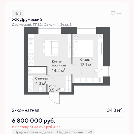
№ 6
ЖК Дружеский
Дружеский, ГП1.2, Секция 1, Этаж 3
2
2-комнатная
34.8 м
6 800 000
руб.
В ипотеку от 33 897 руб./мес.
Предчистовая отделка
На две стороны
+3