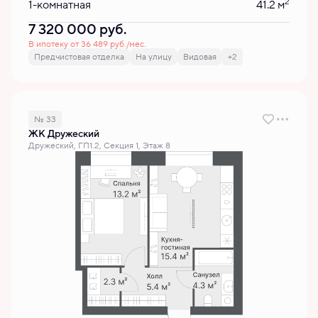
2
1-комнатная
41.2 м
7 320 000
руб.
В ипотеку от 36 489 руб./мес.
Предчистовая отделка
На улицу
Видовая
+2
№ 33
ЖК Дружеский
Дружеский, ГП1.2, Секция 1, Этаж 8