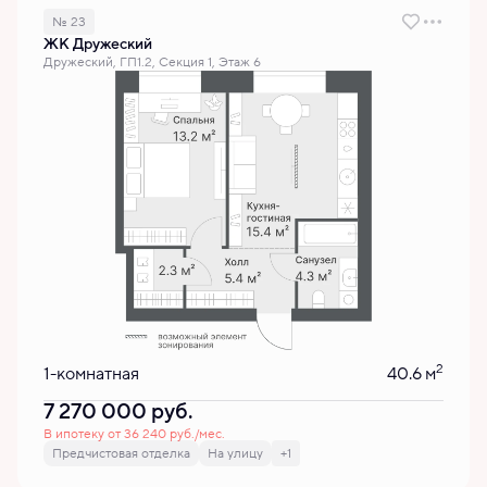
№ 23
ЖК Дружеский
Дружеский, ГП1.2, Секция 1, Этаж 6
2
1-комнатная
40.6 м
7 270 000
руб.
В ипотеку от 36 240 руб./мес.
Предчистовая отделка
На улицу
+1