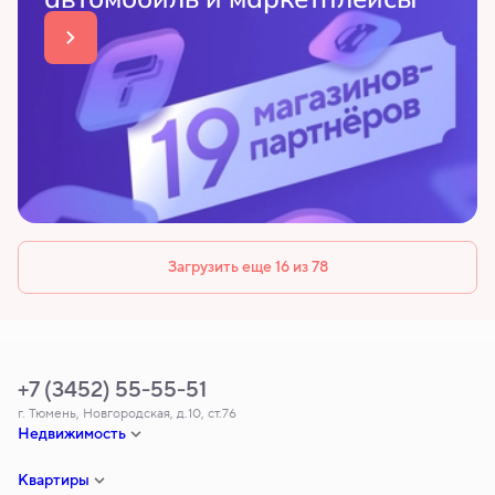
Загрузить еще 16 из 78
+7 (3452) 55-55-51
г. Тюмень, Новгородская, д.10, ст.76
Недвижимость
Квартиры