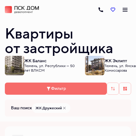
Квартиры
от застройщика
ЖК Баланс
ЖК Эклипт
Тюмень, ул. Республики — 50
Тюмень, ул. Ямска
лет ВЛКСМ
Комиссарова
Фильтр
Ваш поиск
ЖК Дружеский