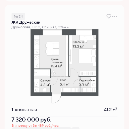
№ 24
ЖК Дружеский
Дружеский, ГП1.2, Секция 1, Этаж 6
2
1-комнатная
41.2 м
7 320 000
руб.
В ипотеку от 36 489 руб./мес.