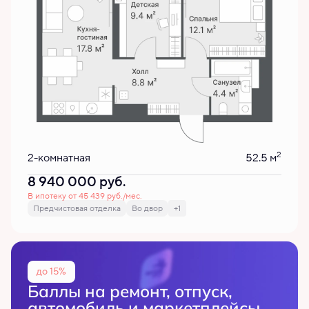
2
2-комнатная
52.5 м
8 940 000
руб.
В ипотеку от 45 439 руб./мес.
Предчистовая отделка
Во двор
+1
до 15%
Баллы на ремонт, отпуск,
автомобиль и маркетплейсы