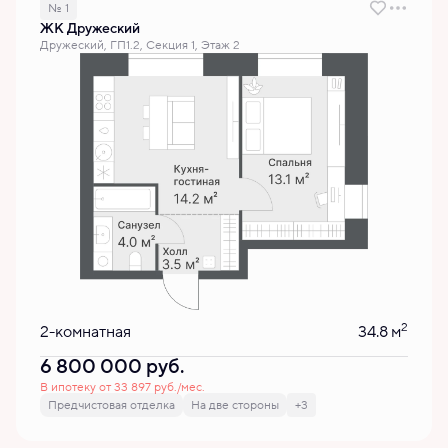
№ 1
ЖК Дружеский
Дружеский, ГП1.2, Секция 1, Этаж 2
2
2-комнатная
34.8 м
6 800 000
руб.
В ипотеку от 33 897 руб./мес.
Предчистовая отделка
На две стороны
+3