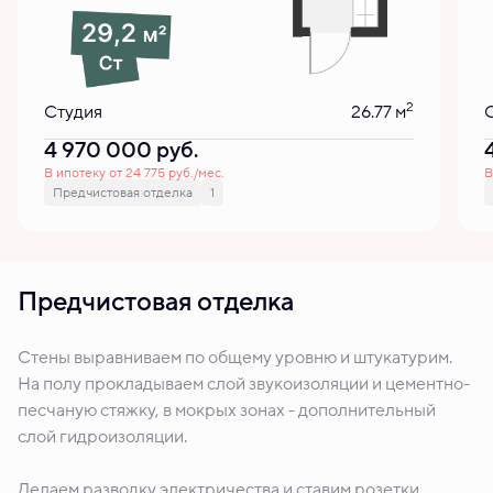
2
Студия
26.77 м
4 970 000
руб.
В ипотеку от 24 775 руб./мес.
В
Предчистовая отделка
1
Предчистовая отделка
Стены выравниваем по общему уровню и штукатурим.
На полу прокладываем слой звукоизоляции и цементно-
песчаную стяжку, в мокрых зонах - дополнительный
слой гидроизоляции.
Делаем разводку электричества и ставим розетки