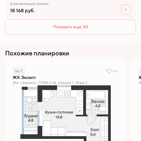
Ежемесячный платеж
18 168 руб.
Показать еще 30
Похожие планировки
№ 7
ЖК Эклипт
ЖК «Эклипт», ГП55.2-14, Секция 1, Этаж 2
Ж