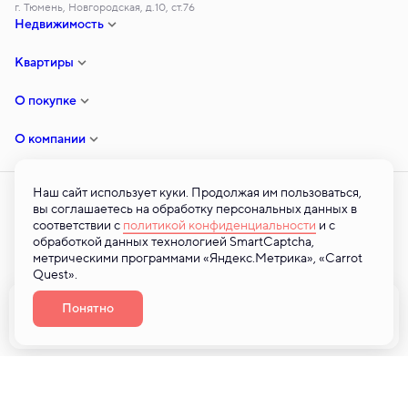
г. Тюмень, Новгородская, д.10, ст.76
Недвижимость
Квартиры
О покупке
О компании
Наш сайт использует куки. Продолжая им пользоваться,
вы соглашаетесь на обработку персональных данных в
соответствии с
политикой конфиденциальности
и с
© ООО «ТСЗ» — 2026 © Все права на публикуемые на сайте материалы
обработкой данных технологией SmartCaptcha,
принадлежат ООО «ТСЗ». Любая информация, представленная на
метрическими программами «Яндекс.Метрика», «Carrot
данном сайте, носит исключительно информационный характер и ни при
Quest».
каких условиях не является публичной офертой, определяемой
положениями статьи 437 ГК РФ. 2026
Понятно
Забронировать
Разработано