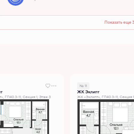
Показать еще 
№ 11
пт
ЖК Эклипт
, ГП40.3-11, Секция 1, Этаж 3
ЖК «Эклипт», ГП40.3-11, Секция 1