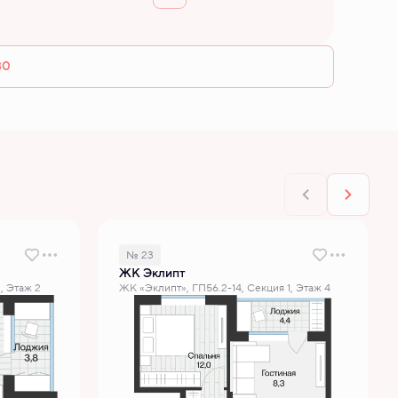
30
№ 23
ЖК Эклипт
, Этаж 2
ЖК «Эклипт», ГП56.2-14, Секция 1, Этаж 4