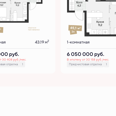
2
ная
43.19 м
1-комнатная
 000
руб.
6 050 000
руб.
т 30 408 руб./мес.
В ипотеку от 30 158 руб./мес.
вая отделка
1
Предчистовая отделка
1