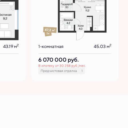
2
2
43.19 м
1-комнатная
45.03 м
6 070 000
руб.
В ипотеку от 30 258 руб./мес.
Предчистовая отделка
1