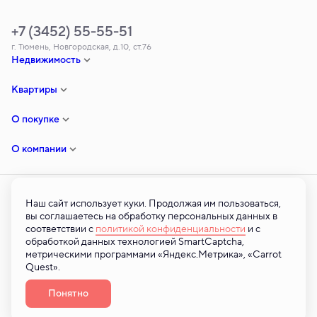
+7 (3452) 55-55-51
г. Тюмень, Новгородская, д.10, ст.76
Недвижимость
Квартиры
О покупке
О компании
Наш сайт использует куки. Продолжая им пользоваться,
вы соглашаетесь на обработку персональных данных в
© ООО «ТСЗ» — 2026 © Все права на публикуемые на сайте материалы
соответствии с
политикой конфиденциальности
и с
принадлежат ООО «ТСЗ». Любая информация, представленная на
обработкой данных технологией SmartCaptcha,
данном сайте, носит исключительно информационный характер и ни при
метрическими программами «Яндекс.Метрика», «Carrot
каких условиях не является публичной офертой, определяемой
Quest».
положениями статьи 437 ГК РФ. 2026
Разработано
Понятно