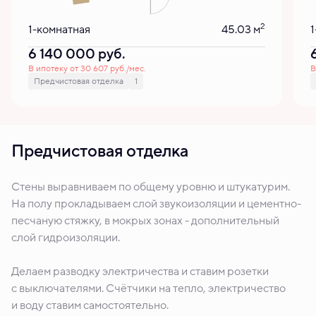
2
1-комнатная
45.03 м
1
6 140 000
руб.
В ипотеку от 30 607 руб./мес.
В
Предчистовая отделка
1
Предчистовая отделка
Стены выравниваем по общему уровню и штукатурим.
На полу прокладываем слой звукоизоляции и цементно-
песчаную стяжку, в мокрых зонах - дополнительный
слой гидроизоляции.
Делаем разводку электричества и ставим розетки
с выключателями. Счётчики на тепло, электричество
и воду ставим самостоятельно.