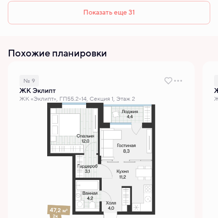
Показать еще 31
Похожие планировки
№ 9
ЖК Эклипт
ЖК «Эклипт», ГП55.2-14, Секция 1, Этаж 2
Ж