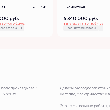
2
ная
43.19 м
1-комнатная
 000
руб.
6 340 000
руб.
т 30 906 руб./мес.
В ипотеку от 31 604 руб./мес.
вая отделка
1
Предчистовая отделка
1
а полу прокладываем
Делаем разводку электриче
ых зонах -
на тепло, электричество и 
Это не финальные работы, н