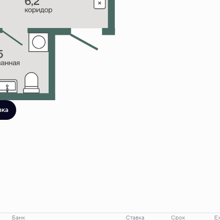
вка
Банк
Ставка
Срок
Е