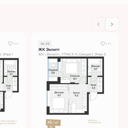
№ 35
ЖК Эклипт
, Этаж 1
ЖК «Эклипт», ГП40.3-11, Секция 1, Этаж 3