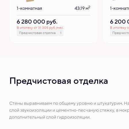
2
1-комнатная
43.19 м
1-комнат
6 280 000
руб.
6 200
В ипотеку от 31 305 руб./мес.
В ипотеку о
Предчистовая отделка
1
Предчисто
Предчистовая отделка
Стены выравниваем по общему уровню и штукатурим. Н
слой звукоизоляции и цементно-песчаную стяжку, в мокр
дополнительный слой гидроизоляции.