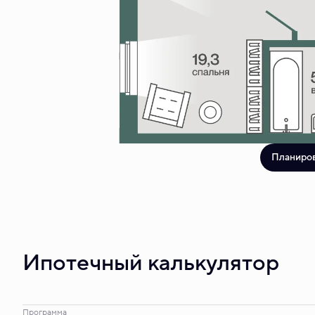
Планиро
Ипотечный калькулятор
Программа