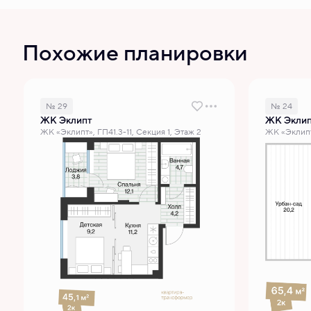
Похожие планировки
№ 29
№ 24
ЖК Эклипт
ЖК Экли
ЖК «Эклипт», ГП41.3-11, Секция 1, Этаж 2
ЖК «Эклипт»