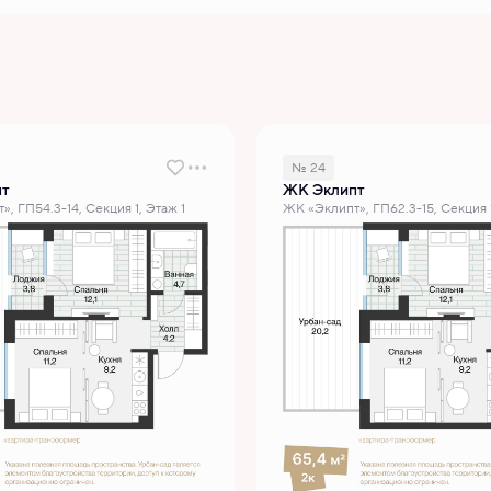
№ 24
пт
ЖК Эклипт
, ГП54.3-14, Секция 1, Этаж 1
ЖК «Эклипт», ГП62.3-15, Секция 1