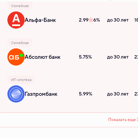
Семейная
Альфа-Банк
2.99
6%
до 30 лет
1
Семейная
Абсолют банк
5.75%
до 30 лет
2
ИТ-ипотека
Газпромбанк
5.99%
до 30 лет
2
Показать еще 