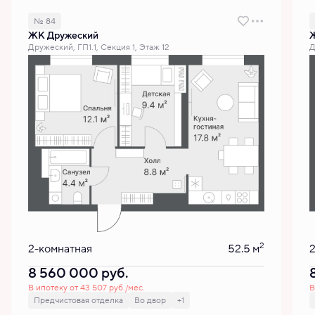
№ 84
ЖК Дружеский
Дружеский, ГП1.1, Секция 1, Этаж 12
Д
2
2-комнатная
52.5 м
8 560 000
руб.
В ипотеку от 43 507 руб./мес.
В
Предчистовая отделка
Во двор
+1