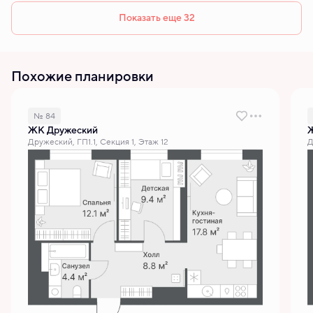
Показать еще 32
Похожие планировки
№ 84
ЖК Дружеский
Дружеский, ГП1.1, Секция 1, Этаж 12
Д