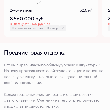
2
2-комнатная
52.5 м
8 560 000
руб.
В ипотеку от 43 507 руб./мес.
В
Предчистовая отделка
Во двор
+1
Предчистовая отделка
Стены выравниваем по общему уровню и штукатурим.
На полу прокладываем слой звукоизоляции и цементно-
песчаную стяжку, в мокрых зонах - дополнительный
слой гидроизоляции.
Делаем разводку электричества и ставим розетки
с выключателями. Счётчики на тепло, электричество
и воду ставим самостоятельно.