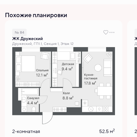
Похожие планировки
№ 84
ЖК Дружеский
Дружеский, ГП1.1, Секция 1, Этаж 12
Д
2
2-комнатная
52.5 м