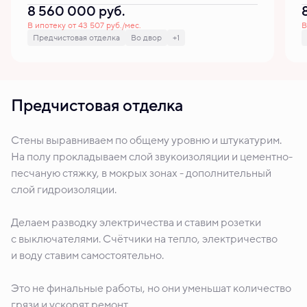
8 560 000
руб.
В ипотеку от 43 507 руб./мес.
В
Предчистовая отделка
Во двор
+1
Предчистовая отделка
Стены выравниваем по общему уровню и штукатурим.
На полу прокладываем слой звукоизоляции и цементно-
песчаную стяжку, в мокрых зонах - дополнительный
слой гидроизоляции.
Делаем разводку электричества и ставим розетки
с выключателями. Счётчики на тепло, электричество
и воду ставим самостоятельно.
Это не финальные работы, но они уменьшат количество
грязи и ускорят ремонт.