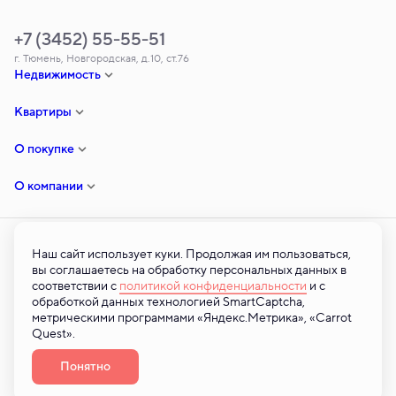
+7 (3452) 55-55-51
г. Тюмень, Новгородская, д.10, ст.76
Недвижимость
Квартиры
О покупке
О компании
Наш сайт использует куки. Продолжая им пользоваться,
вы соглашаетесь на обработку персональных данных в
© ООО «ТСЗ» — 2026 © Все права на публикуемые на сайте материалы
соответствии с
политикой конфиденциальности
и с
принадлежат ООО «ТСЗ». Любая информация, представленная на
обработкой данных технологией SmartCaptcha,
данном сайте, носит исключительно информационный характер и ни при
метрическими программами «Яндекс.Метрика», «Carrot
каких условиях не является публичной офертой, определяемой
Quest».
положениями статьи 437 ГК РФ. 2026
Разработано
Понятно