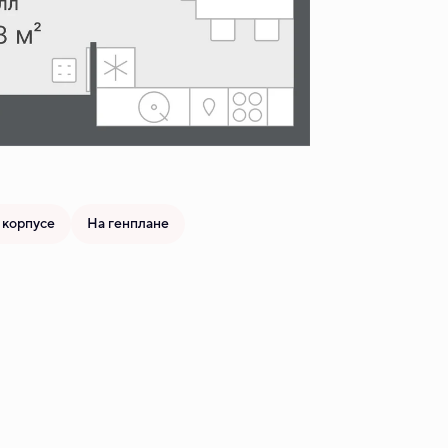
 корпусе
На генплане