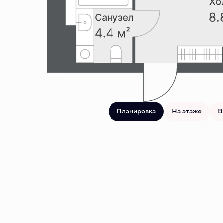
Планировка
На этаже
В