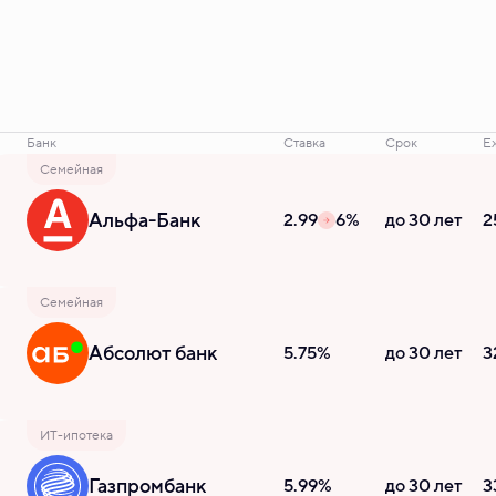
Банк
Ставка
Срок
Е
Семейная
Альфа-Банк
2.99
6%
до 30 лет
2
Семейная
Абсолют банк
5.75%
до 30 лет
3
ИТ-ипотека
Газпромбанк
5.99%
до 30 лет
3