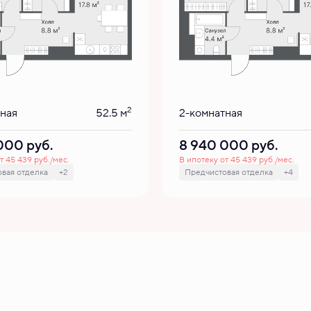
2
тная
52.5 м
2-комнатная
 000
руб.
8 940 000
руб.
т 45 439 руб./мес.
В ипотеку от 45 439 руб./мес.
вая отделка
+2
Предчистовая отделка
+4