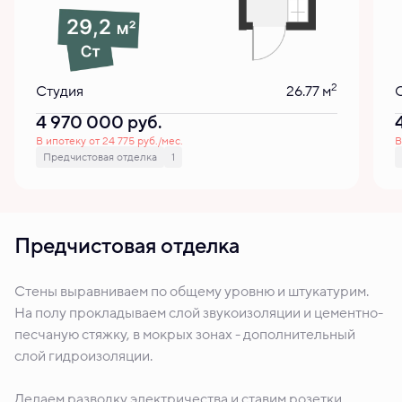
2
Студия
26.77 м
4 970 000
руб.
В ипотеку от 24 775 руб./мес.
В
Предчистовая отделка
1
Предчистовая отделка
Стены выравниваем по общему уровню и штукатурим.
На полу прокладываем слой звукоизоляции и цементно-
песчаную стяжку, в мокрых зонах - дополнительный
слой гидроизоляции.
Делаем разводку электричества и ставим розетки