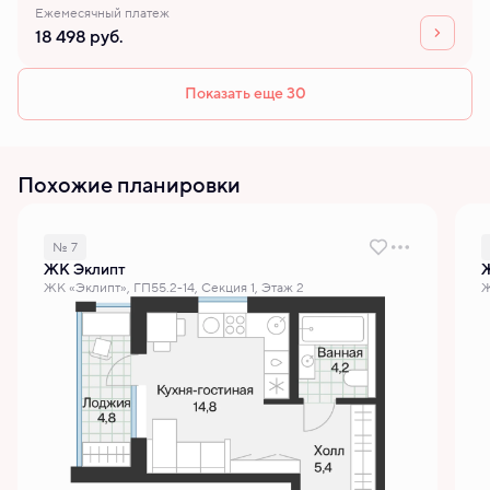
Ежемесячный платеж
18 498 руб.
Показать еще 30
Похожие планировки
№ 7
ЖК Эклипт
ЖК «Эклипт», ГП55.2-14, Секция 1, Этаж 2
Ж