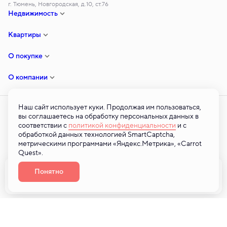
г. Тюмень, Новгородская, д.10, ст.76
Недвижимость
Квартиры
О покупке
О компании
Наш сайт использует куки. Продолжая им пользоваться,
вы соглашаетесь на обработку персональных данных в
соответствии с
политикой конфиденциальности
и с
© ООО «ТСЗ» — 2026 © Все права на публикуемые на сайте материалы
обработкой данных технологией SmartCaptcha,
принадлежат ООО «ТСЗ». Любая информация, представленная на
метрическими программами «Яндекс.Метрика», «Carrot
данном сайте, носит исключительно информационный характер и ни при
Quest».
каких условиях не является публичной офертой, определяемой
положениями статьи 437 ГК РФ. 2026
Понятно
Забронировать
Разработано