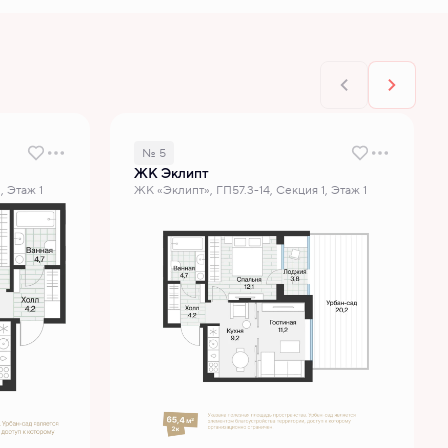
№ 5
ЖК Эклипт
, Этаж 1
ЖК «Эклипт», ГП57.3-14, Секция 1, Этаж 1