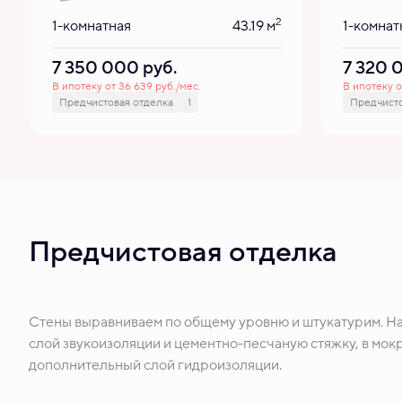
2
1-комнатная
43.19 м
1-комнат
7 350 000
руб.
7 320
В ипотеку от 36 639 руб./мес.
В ипотеку о
Предчистовая отделка
1
Предчисто
Предчистовая отделка
Стены выравниваем по общему уровню и штукатурим. Н
слой звукоизоляции и цементно-песчаную стяжку, в мокр
дополнительный слой гидроизоляции.