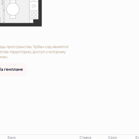
а генплане
Банк
Ставка
Срок
Е