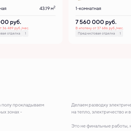
2
ная
43.19 м
1-комнатная
 000
руб.
7 560 000
руб.
т 36 489 руб./мес.
В ипотеку от 37 686 руб./мес.
вая отделка
1
Предчистовая отделка
1
а полу прокладываем
Делаем разводку электриче
ых зонах -
на тепло, электричество и 
Это не финальные работы, н