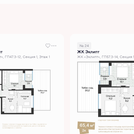
№ 24
пт
ЖК Эклипт
, ГП47.3-12, Секция 1, Этаж 1
ЖК «Эклипт», ГП57.3-14, Секция 1