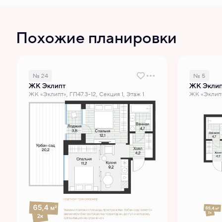
Похожие планировки
№ 24
№ 5
ЖК Эклипт
ЖК Экли
ЖК «Эклипт», ГП47.3-12, Секция 1, Этаж 1
ЖК «Эклипт»