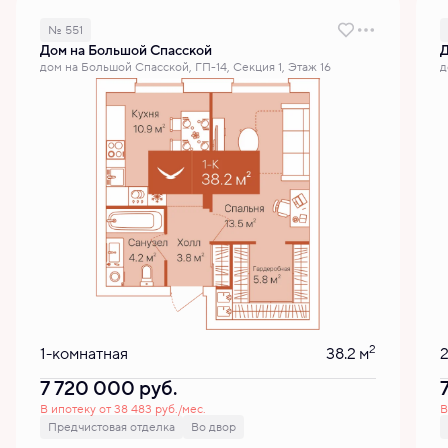
№ 551
Дом на Большой Спасской
Д
дом на Большой Спасской, ГП-14, Секция 1, Этаж 16
д
2
1-комнатная
38.2 м
7 720 000
руб.
В ипотеку от 38 483 руб./мес.
В
Предчистовая отделка
Во двор