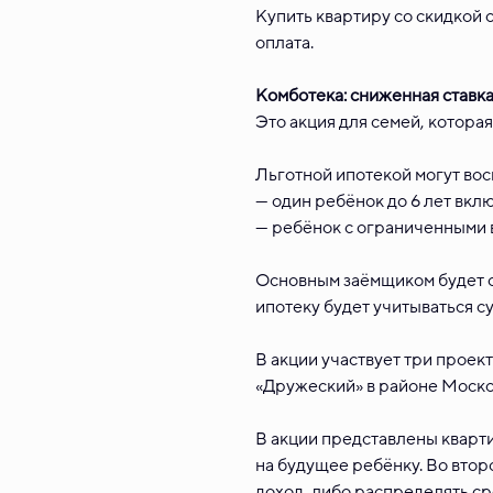
Купить квартиру со скидкой 
оплата.
Комботека: сниженная ставка
Это акция для семей, которая
Льготной ипотекой могут восп
— один ребёнок до 6 лет вкл
— ребёнок с ограниченными 
Основным заёмщиком будет о
ипотеку будет учитываться с
В акции участвует три проект
«Дружеский» в районе Моско
В акции представлены кварти
на будущее ребёнку. Во втор
доход, либо распределять ср