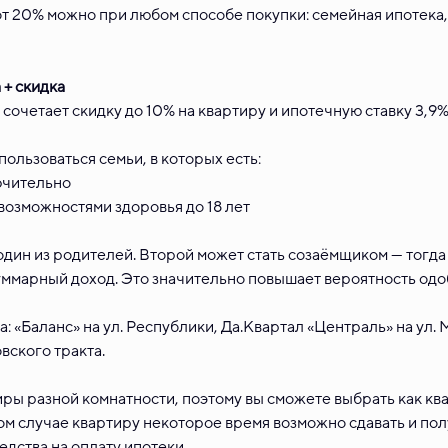
от 20% можно при любом способе покупки: семейная ипотека
 + скидка
 сочетает скидку до 10% на квартиру и ипотечную ставку 3,9%
ользоваться семьи, в которых есть:
ючительно
возможностями здоровья до 18 лет
дин из родителей. Второй может стать созаёмщиком — тогда
уммарный доход. Это значительно повышает вероятность одо
а: «Баланс» на ул. Республики, Да.Квартал «Централь» на ул.
вского тракта.
ры разной комнатности, поэтому вы сможете выбрать как ква
ом случае квартиру некоторое время возможно сдавать и по
едства на оплату ипотеки.