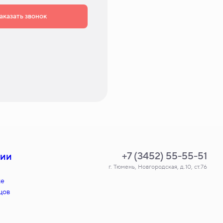
аказать звонок
+7 (3452) 55-55-51
нии
г. Тюмень, Новгородская, д.10, ст.76
ке
цов