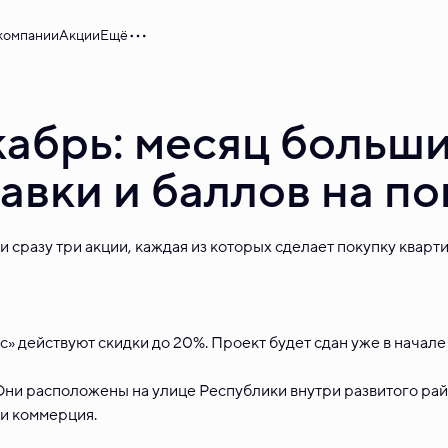
компании
Акции
Ещё
абрь: месяц больши
авки и баллов на п
 сразу три акции, каждая из которых сделает покупку кварт
с» действуют скидки до 20%. Проект будет сдан уже в начале
 Они расположены на улице Республики внутри развитого рай
 и коммерция.