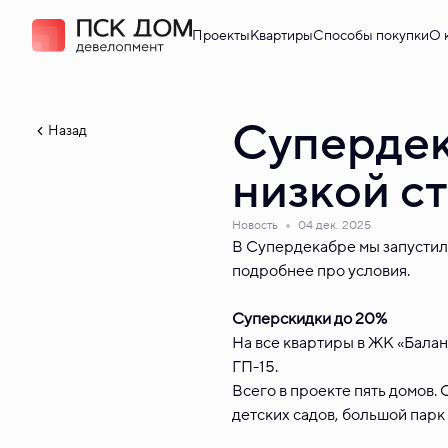
Проекты
Квартиры
Способы покупки
О 
Супердек
Назад
низкой ст
Новость
04 дек. 2025
В Супердекабре мы запустили
подробнее про условия.
Суперскидки до 20%
На все квартиры в ЖК «Балан
ГП-15.
Всего в проекте пять домов.
детских садов, большой парк