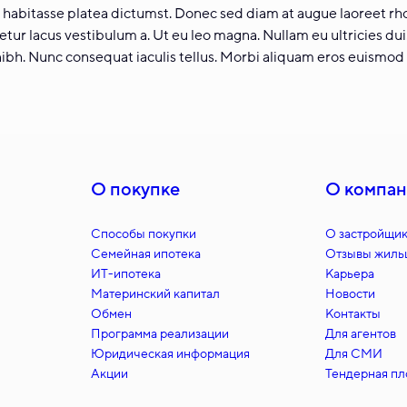
ac habitasse platea dictumst. Donec sed diam at augue laoreet r
tetur lacus vestibulum a. Ut eu leo magna. Nullam eu ultricies du
nibh. Nunc consequat iaculis tellus. Morbi aliquam eros euismod 
О покупке
О компа
Способы покупки
О застройщи
Семейная ипотека
Отзывы жиль
ИT-ипотека
Карьера
Материнский капитал
Новости
Обмен
Контакты
Программа реализации
Для агентов
Юридическая информация
Для СМИ
Акции
Тендерная п