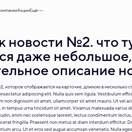
компании
Акции
Ещё
к новости №2. что т
ся даже небольшое,
ельное описание н
, которое отображается на карточке, длиною в несколько с
sectetur adipiscing elit. Nulla quis sem ligula. Vestibulum effici
um non dignissim sit amet, ullamcorper sit amet mauris. Ut vel a
, in tempus urna tincidunt sit amet. Vivamus malesuada varius di
tudin, enim nec scelerisque laoreet, lectus condimentum lectus, 
cerat fringilla. Praesent non metus at diam interdum efficitur. D
retium arcu. Ut et eros sed augue accumsan venenatis. Nulla eges