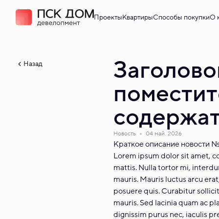
Проекты
Квартиры
Способы покупки
О 
Заголово
Назад
поместит
содержат
Новость
04 май. 2026
Краткое описание новости №2
Lorem ipsum dolor sit amet, con
mattis. Nulla tortor mi, interd
mauris. Mauris luctus arcu erat
posuere quis. Curabitur sollici
mauris. Sed lacinia quam ac pla
dignissim purus nec, iaculis p