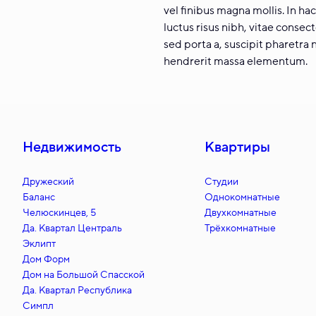
vel finibus magna mollis. In h
luctus risus nibh, vitae consec
sed porta a, suscipit pharetra 
hendrerit massa elementum.
Недвижимость
Квартиры
Дружеский
Студии
Баланс
Однокомнатные
Челюскинцев, 5
Двухкомнатные
Да. Квартал Централь
Трёхкомнатные
Эклипт
Дом Форм
Дом на Большой Спасской
Да. Квартал Республика
Симпл