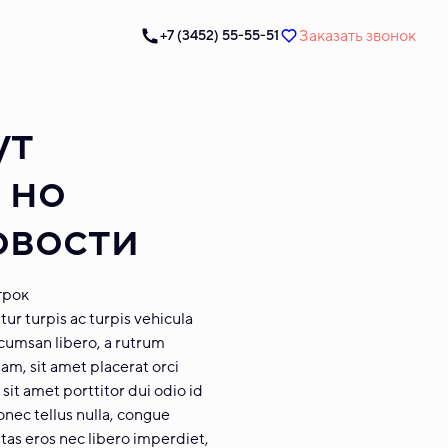
Заказать звонок
+7 (3452) 55-55-51
ут
 но
овости
трок
tur turpis ac turpis vehicula
ccumsan libero, a rutrum
am, sit amet placerat orci
sit amet porttitor dui odio id
onec tellus nulla, congue
tas eros nec libero imperdiet,