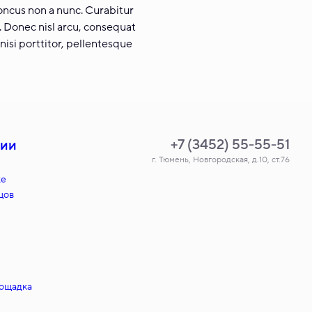
honcus non a nunc. Curabitur
i. Donec nisl arcu, consequat
nisi porttitor, pellentesque
+7 (3452) 55-55-51
нии
г. Тюмень, Новгородская, д.10, ст.76
ке
цов
лощадка