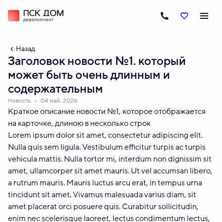
Назад
Заголовок новости №1. который
может быть очень длинным и
содержательным
Новость
04 май. 2026
Краткое описание новости №1, которое отображается
на карточке, длиною в несколько строк
Lorem ipsum dolor sit amet, consectetur adipiscing elit.
Nulla quis sem ligula. Vestibulum efficitur turpis ac turpis
vehicula mattis. Nulla tortor mi, interdum non dignissim sit
amet, ullamcorper sit amet mauris. Ut vel accumsan libero,
a rutrum mauris. Mauris luctus arcu erat, in tempus urna
tincidunt sit amet. Vivamus malesuada varius diam, sit
amet placerat orci posuere quis. Curabitur sollicitudin,
enim nec scelerisque laoreet, lectus condimentum lectus,