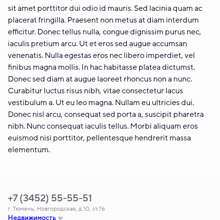
sit amet porttitor dui odio id mauris. Sed lacinia quam ac
placerat fringilla. Praesent non metus at diam interdum
efficitur. Donec tellus nulla, congue dignissim purus nec,
iaculis pretium arcu. Ut et eros sed augue accumsan
venenatis. Nulla egestas eros nec libero imperdiet, vel
finibus magna mollis. In hac habitasse platea dictumst.
Donec sed diam at augue laoreet rhoncus non a nunc.
Curabitur luctus risus nibh, vitae consectetur lacus
vestibulum a. Ut eu leo magna. Nullam eu ultricies dui.
Donec nisl arcu, consequat sed porta a, suscipit pharetra
nibh. Nunc consequat iaculis tellus. Morbi aliquam eros
euismod nisi porttitor, pellentesque hendrerit massa
elementum.
+7 (3452) 55-55-51
г. Тюмень, Новгородская, д.10, ст.76
Недвижимость