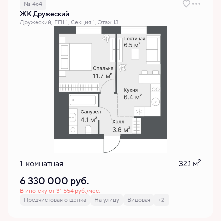
№ 464
ЖК Дружеский
Дружеский, ГП1.1, Секция 1, Этаж 13
2
1-комнатная
32.1 м
6 330 000
руб.
В ипотеку от 31 554 руб./мес.
Предчистовая отделка
На улицу
Видовая
+2