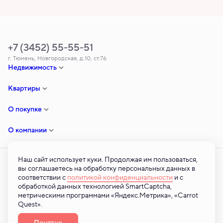
+7 (3452) 55-55-51
г. Тюмень, Новгородская, д.10, ст.76
Недвижимость
Квартиры
О покупке
О компании
Наш сайт использует куки. Продолжая им пользоваться,
вы соглашаетесь на обработку персональных данных в
соответствии с
политикой конфиденциальности
и с
© ООО «ТСЗ» — 2026 © Все права на публикуемые на сайте материалы
обработкой данных технологией SmartCaptcha,
принадлежат ООО «ТСЗ». Любая информация, представленная на
метрическими программами «Яндекс.Метрика», «Carrot
данном сайте, носит исключительно информационный характер и ни при
Quest».
каких условиях не является публичной офертой, определяемой
положениями статьи 437 ГК РФ. 2026
Понятно