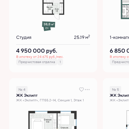
2
Студия
25.19 м
1-комнат
4 950 000
руб.
6 850
В ипотеку от 24 675 руб./мес.
В ипотеку о
Предчистовая отделка
1
Предчисто
№ 4
№ 5
ЖК Эклипт
ЖК Эклип
ЖК «Эклипт», ГП55.2-14, Секция 1, Этаж 1
ЖК «Эклипт»