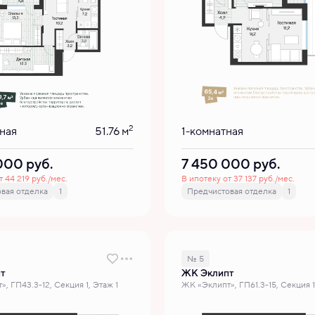
2
ная
51.76 м
1-комнатная
 000
руб.
7 450 000
руб.
т 44 219 руб./мес.
В ипотеку от 37 137 руб./мес.
вая отделка
1
Предчистовая отделка
1
№ 5
т
ЖК Эклипт
, ГП43.3-12, Секция 1, Этаж 1
ЖК «Эклипт», ГП61.3-15, Секция 1