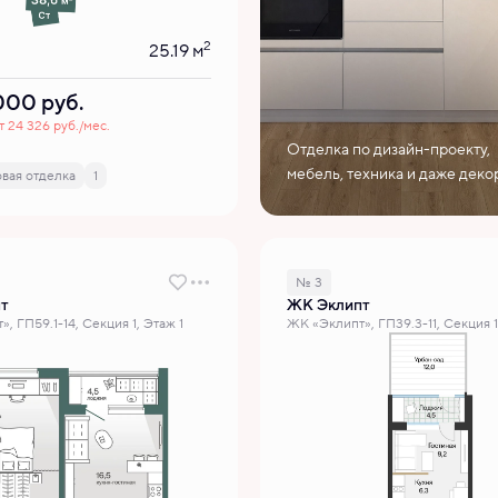
2
25.19 м
 000
руб.
т 24 326 руб./мес.
Отделка по дизайн-проекту,
мебель, техника и даже деко
вая отделка
1
№ 3
т
ЖК Эклипт
, ГП59.1-14, Секция 1, Этаж 1
ЖК «Эклипт», ГП39.3-11, Секция 1