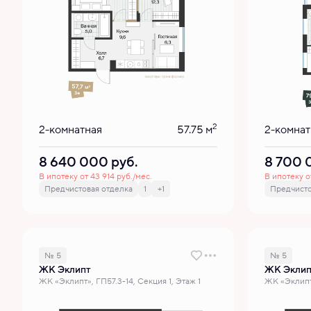
2
2-комнатная
57.75 м
2-комнат
8 640 000
руб.
8 700
В ипотеку от 43 914 руб./мес.
В ипотеку о
Предчистовая отделка
1
+1
Предчисто
№ 5
№ 5
ЖК Эклипт
ЖК Эклип
ЖК «Эклипт», ГП57.3-14, Секция 1, Этаж 1
ЖК «Эклипт»