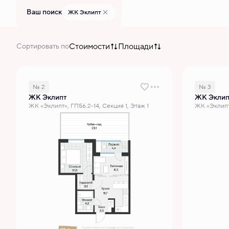
Ваш поиск
ЖК Эклипт
Стоимости
Площади
Сортировать по
№ 2
№ 3
ЖК Эклипт
ЖК Эклип
ЖК «Эклипт», ГП56.2-14, Секция 1, Этаж 1
ЖК «Эклипт»