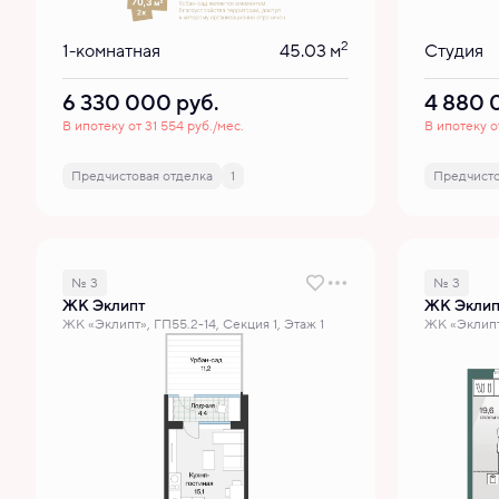
2
1-комнатная
45.03 м
Студия
6 330 000
руб.
4 880
В ипотеку от 31 554 руб./мес.
В ипотеку о
Предчистовая отделка
1
Предчисто
№ 3
№ 3
ЖК Эклипт
ЖК Эклип
ЖК «Эклипт», ГП55.2-14, Секция 1, Этаж 1
ЖК «Эклипт»