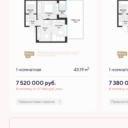
2
1-комнатная
43.19 м
1-комнат
7 520 000
руб.
7 380
В ипотеку от 37 486 руб./мес.
В ипотеку о
Предчистовая отделка
1
Предчисто