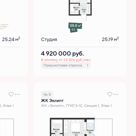
2
2
25.24 м
Студия
25.19 м
4 920 000
руб.
В ипотеку от 24 526 руб./мес.
Предчистовая отделка
1
№ 5
ЖК Эклипт
, Этаж 1
ЖК «Эклипт», ГП47.3-12, Секция 1, Этаж 1