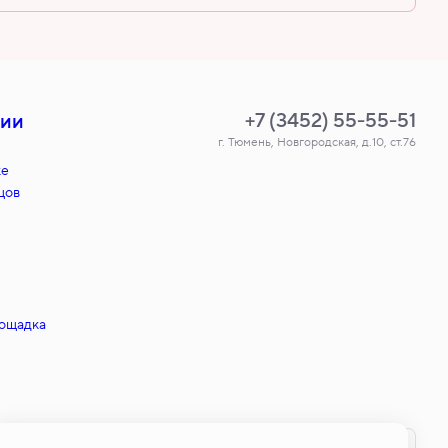
+7 (3452) 55-55-51
нии
г. Тюмень, Новгородская, д.10, ст.76
ке
цов
лощадка