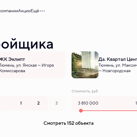
компании
Акции
Ещё
ройщика
ЖК Эклипт
Да. Квартал Цен
Тюмень, ул. Ямская — Игоря
Тюмень, ул. Максим
Комиссарова
— Новгородская
Стоимость, руб
1
2
3
Смотреть 152 объекта