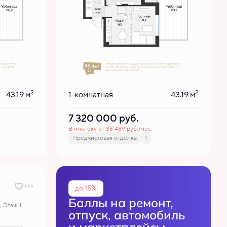
2
2
43.19 м
1-комнатная
43.19 м
7 320 000
руб.
В ипотеку от 36 489 руб./мес.
Предчистовая отделка
1
до 15%
Баллы на ремонт,
, Этаж 1
отпуск, автомобиль