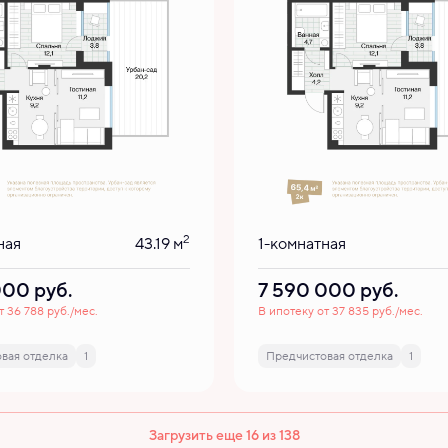
2
ная
43.19 м
1-комнатная
 000
руб.
7 590 000
руб.
т 36 788 руб./мес.
В ипотеку от 37 835 руб./мес.
вая отделка
1
Предчистовая отделка
1
Загрузить еще 16 из 138