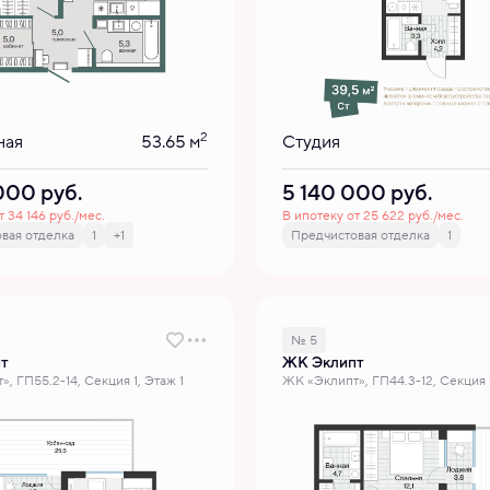
2
ная
53.65 м
Студия
 000
руб.
5 140 000
руб.
т 34 146 руб./мес.
В ипотеку от 25 622 руб./мес.
вая отделка
1
+1
Предчистовая отделка
1
№ 5
т
ЖК Эклипт
, ГП55.2-14, Секция 1, Этаж 1
ЖК «Эклипт», ГП44.3-12, Секция 1