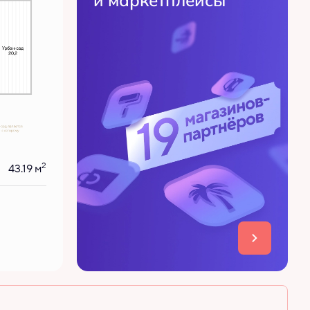
и маркетплейсы
2
43.19 м