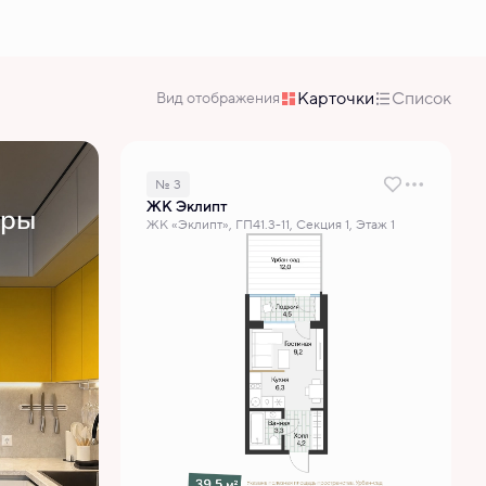
Карточки
Список
Вид отображения
№ 3
ЖК Эклипт
иры
ЖК «Эклипт», ГП41.3-11, Секция 1, Этаж 1