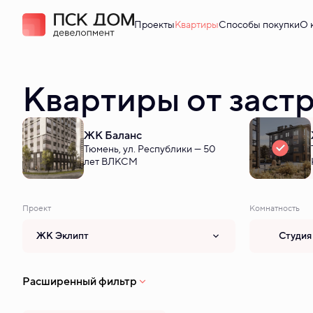
Проекты
Квартиры
Способы покупки
О 
Квартиры от заст
ЖК Баланс
Тюмень, ул. Республики — 50
лет ВЛКСМ
Проект
Комнатность
ЖК Эклипт
Студия
Расширенный фильтр