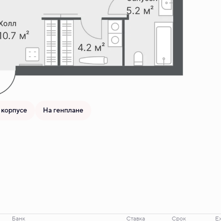
 корпусе
На генплане
Банк
Ставка
Срок
Е