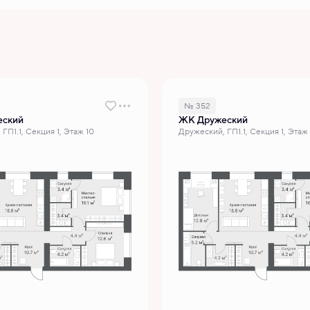
№ 352
еский
ЖК Дружеский
ГП1.1, Секция 1, Этаж 10
Дружеский, ГП1.1, Секция 1, Этаж