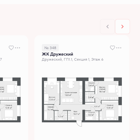
№ 348
ЖК Дружеский
 7
Дружеский, ГП1.1, Секция 1, Этаж 6