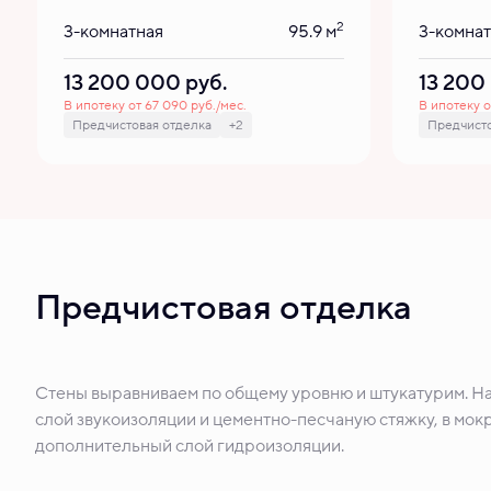
2
3-комнатная
95.9 м
3-комна
13 200 000
руб.
13 20
В ипотеку от 67 090 руб./мес.
В ипотеку о
Предчистовая отделка
+2
Предчисто
Предчистовая отделка
Стены выравниваем по общему уровню и штукатурим. Н
слой звукоизоляции и цементно-песчаную стяжку, в мокр
дополнительный слой гидроизоляции.