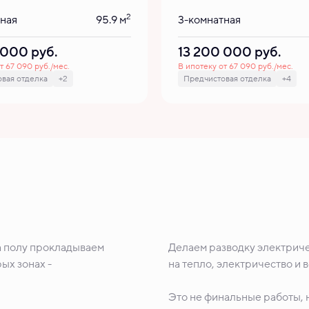
2
тная
95.9 м
3-комнатная
0 000
руб.
13 200 000
руб.
т 67 090 руб./мес.
В ипотеку от 67 090 руб./мес.
вая отделка
+2
Предчистовая отделка
+4
а полу прокладываем
Делаем разводку электриче
ых зонах -
на тепло, электричество и 
Это не финальные работы, н