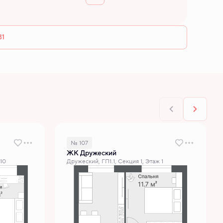
31
№ 107
ЖК Дружеский
 10
Дружеский, ГП1.1, Секция 1, Этаж 1