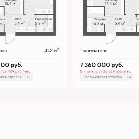
2
ная
41.2 м
1-комнатная
 000
руб.
7 360 000
руб.
т 36 489 руб./мес.
В ипотеку от 36 689 руб./мес.
вая отделка
+2
Предчистовая отделка
+4