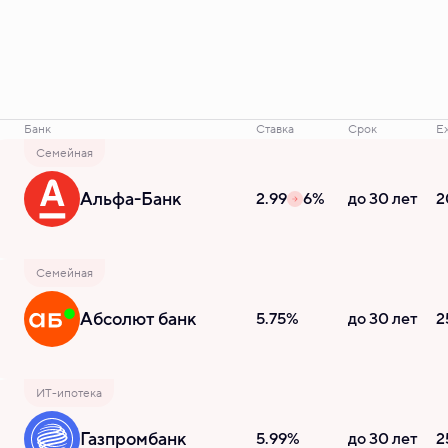
Банк
Ставка
Срок
Е
Семейная
Альфа-Банк
2.99
6%
до 30 лет
2
Семейная
Абсолют банк
5.75%
до 30 лет
2
ИТ-ипотека
Газпромбанк
5.99%
до 30 лет
2