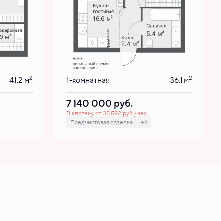
2
2
41.2 м
1-комнатная
36.1 м
7 140 000
руб.
В ипотеку от 35 592 руб./мес.
Предчистовая отделка
+4