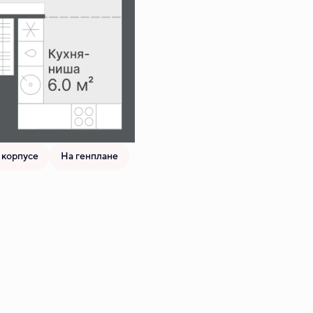
 корпусе
На генплане