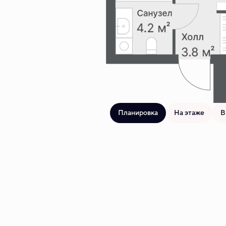
Планировка
На этаже
В