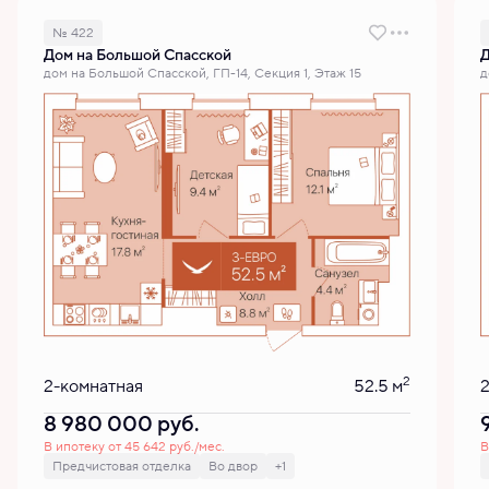
№ 422
Дом на Большой Спасской
Д
дом на Большой Спасской, ГП-14, Секция 1, Этаж 15
д
2
2-комнатная
52.5 м
8 980 000
руб.
В ипотеку от 45 642 руб./мес.
В
Предчистовая отделка
Во двор
+1