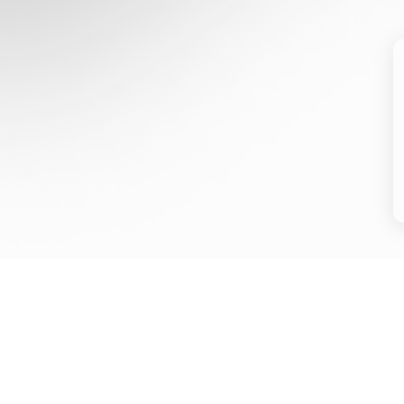
О покупке
О компа
Способы покупки
О застройщи
Семейная ипотека
Отзывы жиль
ИT-ипотека
Карьера