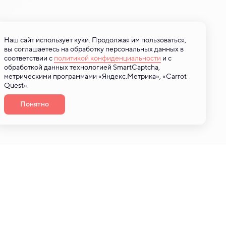
Наш сайт использует куки. Продолжая им пользоваться,
вы соглашаетесь на обработку персональных данных в
соответствии с
политикой конфиденциальности
и с
обработкой данных технологией SmartCaptcha,
метрическими программами «Яндекс.Метрика», «Carrot
Quest».
Понятно
+7 (3452) 55-55-51
нии
г. Тюмень, Новгородская, д.10, ст.76
ке
цов