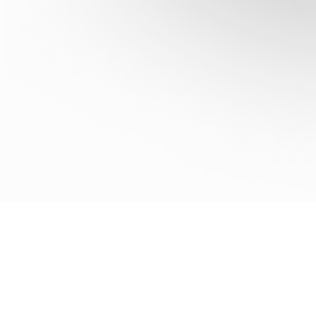
Недвижимость
Квартиры
Дружеский
Студии
Баланс
Однокомнатные
Челюскинцев, 5
Двухкомнатные