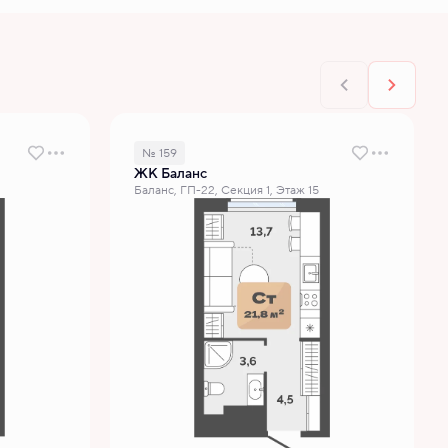
№ 159
ЖК Баланс
Баланс, ГП-22, Секция 1, Этаж 15