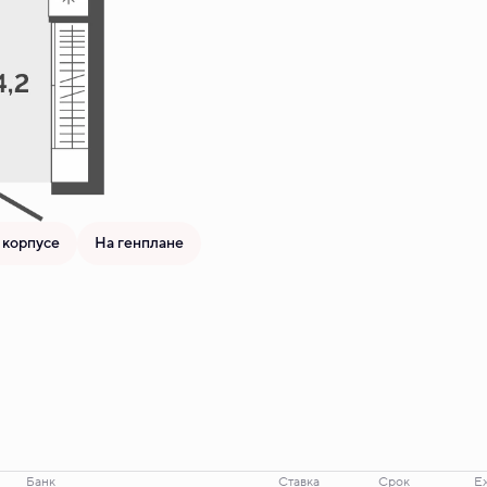
 корпусе
На генплане
Банк
Ставка
Срок
Е