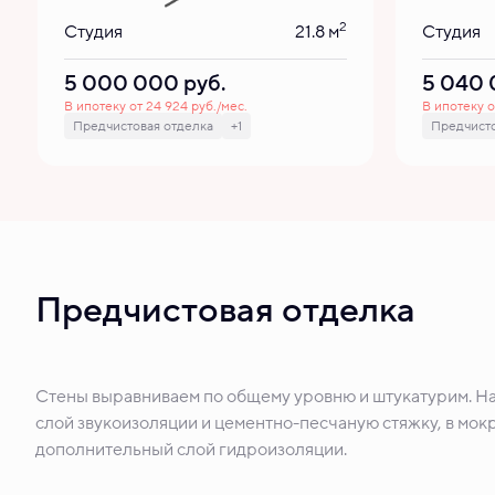
2
Студия
21.8 м
Студия
5 000 000
руб.
5 040
В ипотеку от 24 924 руб./мес.
В ипотеку о
Предчистовая отделка
+1
Предчисто
Предчистовая отделка
Стены выравниваем по общему уровню и штукатурим. Н
слой звукоизоляции и цементно-песчаную стяжку, в мокр
дополнительный слой гидроизоляции.