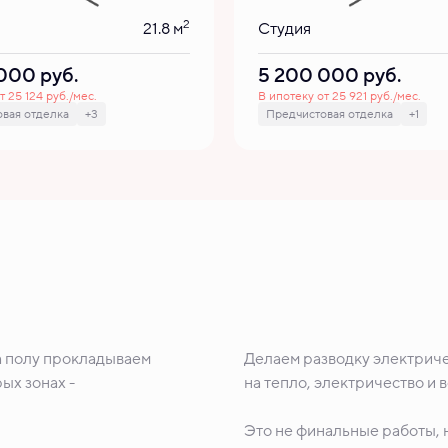
2
21.8 м
Студия
 000
руб.
5 200 000
руб.
т 25 124 руб./мес.
В ипотеку от 25 921 руб./мес.
вая отделка
+3
Предчистовая отделка
+1
а полу прокладываем
Делаем разводку электриче
ых зонах -
на тепло, электричество и 
Это не финальные работы, н