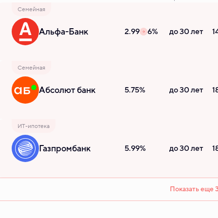
Семейная
Альфа-Банк
2.99
6%
до 30 лет
1
Семейная
Абсолют банк
5.75%
до 30 лет
1
ИТ-ипотека
Газпромбанк
5.99%
до 30 лет
1
Показать еще 